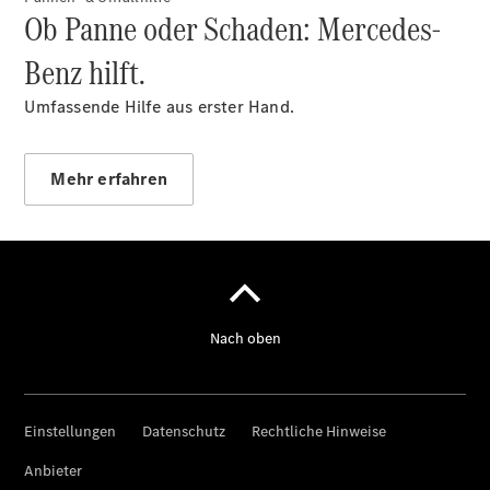
Ob Panne oder Schaden: Mercedes-
Übersicht
Benz hilft.
Reparatur
Service &
Umfassende Hilfe aus erster Hand.
Garantie
Rückrufe
Ersatzteile
Mehr erfahren
Accessories
Digitale
Broschüre
Fahrzeugzubehör
Collection
Betriebsanleitungen