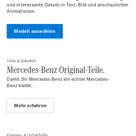
und interessante Details in Text, Bild und anschaulichen
Digitale
Animationen.
Extras
Unterwegs
laden
Pannen- &
Modell auswählen
Unfallhilfe
Räder &
Reifen
Wartung,
Teile & Zubehör
Reparatur
Mercedes-Benz Original-Teile.
&
Garantie
Damit Ihr Mercedes-Benz ein echter Mercedes-
Benz bleibt.
Mehr erfahren
Pannen- & Unfallhilfe