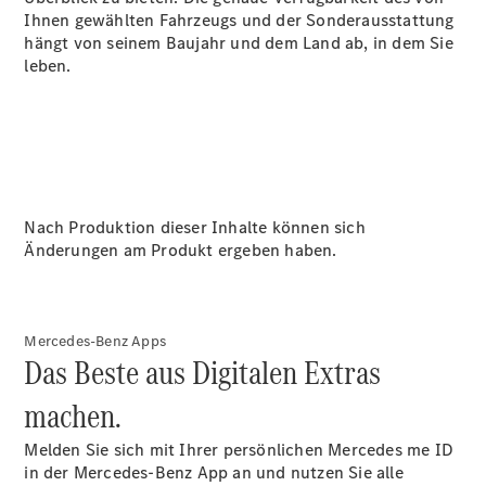
Ihnen gewählten Fahrzeugs und der Sonderausstattung
hängt von seinem Baujahr und dem Land ab, in dem Sie
Übersicht
leben.
Reparatur
Service &
Garantie
Rückrufe
Ersatzteile
Accessories
Nach Produktion dieser Inhalte können sich
Änderungen am Produkt ergeben haben.
Digitale
Mercedes-Benz Apps
Broschüre
Das Beste aus Digitalen Extras
Fahrzeugzubehör
machen.
Collection
Betriebsanleitungen
Melden Sie sich mit Ihrer persönlichen Mercedes me ID
in der Mercedes-Benz App an und nutzen Sie alle